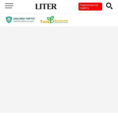
Подписка на
газету