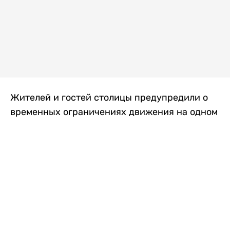
Жителей и гостей столицы предупредили о
временных ограничениях движения на одном
из самых загруженных проспектов города.
Причиной станут дорожные работы, которые
продлятся два дня, передает
Liter.kz
.
По информации городских служб, с 7 по 8
августа на проспекте Кабанбай батыра
пройдет ремонт дорожного покрытия. В связи
с этим движение будет частично ограничено