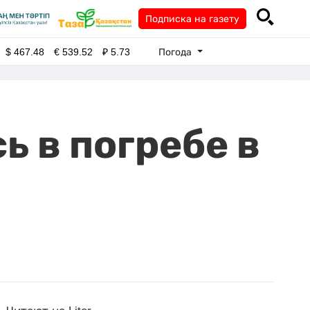
Подписка на газету
Погода
$
467.48
€
539.52
₽
5.73
ь в погребе в