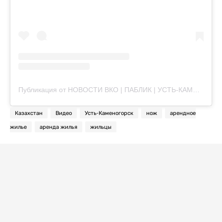
Публикация от НОВОСТИ ВКО | ПАБЛИК | УСТЬ-КАМЕНОГОРСК | СЕМЕЙ (@vko_kz24)
Казахстан
Видео
Усть-Каменогорск
нож
арендное
жилье
аренда жилья
жильцы