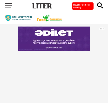
Подписка на
газету