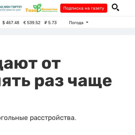
Подписка на газету
Погода
$
467.48
€
539.52
₽
5.73
дают от
ять раз чаще
огольные расстройства.