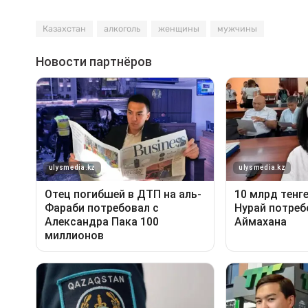
Казахстан
алкоголь
женщины
мужчины