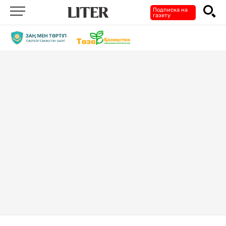
Подписка на
газету