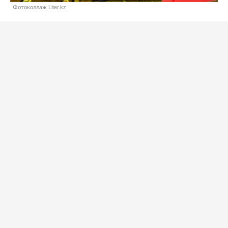
Фотоколлаж Liter.kz