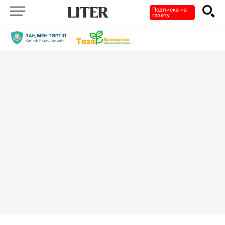
Подписка на
газету