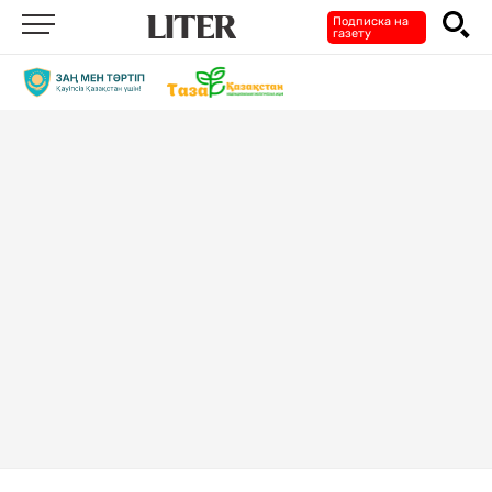
Подписка на
газету