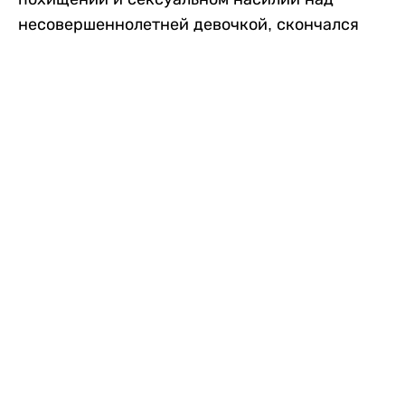
несовершеннолетней девочкой, скончался
после того, как разъяренная толпа жестоко
избила его в. Полиция сообщила об аресте
восьми человек, причастных к нападению,
передает
Liter.kz
со ссылкой на
news9live
.
Местные жители рассказали, что
обвиняемый, Мохаммад Эмроз, похитил
школьницу и держал ее взаперти в своем
доме два дня. Семья искала ее повсюду, но не
смогла найти никаких следов. Спустя
несколько дней девочка вернулась домой и
рассказала о случившемся. Она сообщила,
что Эмроз держал ее в плену и угрожал
убить. Услышав это, большая группа
разгневанных жителей деревни собралась,