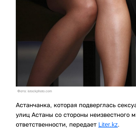
Фото: istockphoto.com
Астанчанка, которая подверглась секс
улиц Астаны со стороны неизвестного м
ответственности, передает
Liter.kz
.