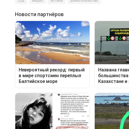
Суд
Видео
Астана
домогательство