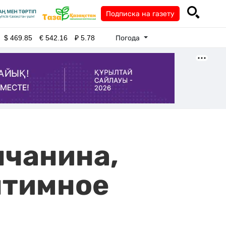
Подписка на газету
Погода
$
469.85
€
542.16
₽
5.78
нчанина,
нтимное