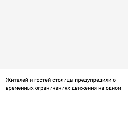
Жителей и гостей столицы предупредили о
временных ограничениях движения на одном
из самых загруженных проспектов города.
Причиной станут дорожные работы, которые
продлятся два дня, передает
Liter.kz
.
По информации городских служб, с 7 по 8