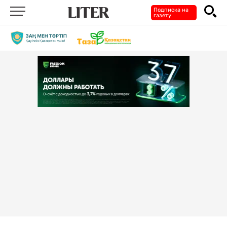
Подписка на
газету