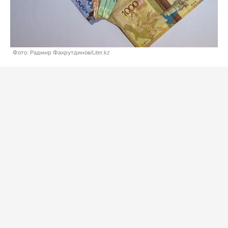
Фото: Радмир Фахрутдинов/Liter.kz