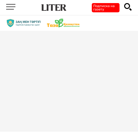
Подписка на
газету