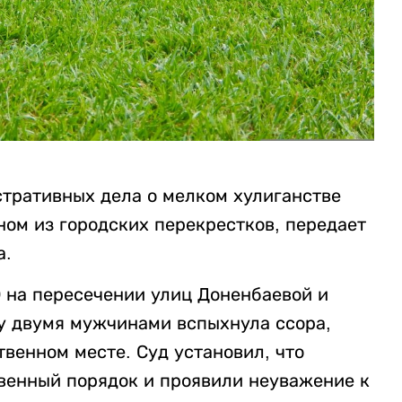
стративных дела о мелком хулиганстве
ном из городских перекрестков, передает
а.
0 на пересечении улиц Доненбаевой и
у двумя мужчинами вспыхнула ссора,
твенном месте. Суд установил, что
венный порядок и проявили неуважение к