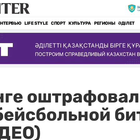
НТЕРВЬЮ
LIFE STYLE
СПОРТ
КУЛЬТУРА
РЕГИОНЫ
ӘДІЛЕТ
енге оштрафова
бейсбольной би
ДЕО)