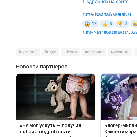
Костанай
Видео
Штраф
конфликт
мужчины