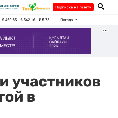
Подписка на газету
Погода
$
469.85
€
542.16
₽
5.78
ли участников
той в