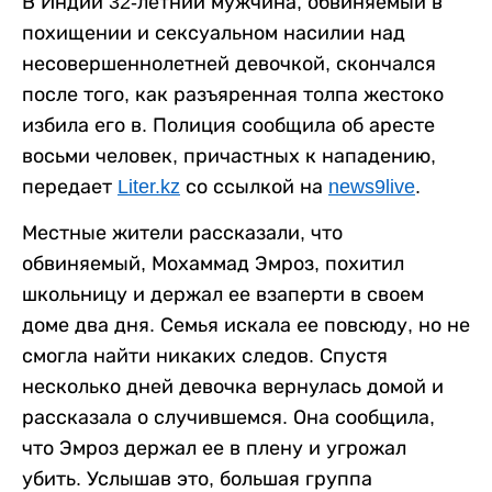
В Индии 32-летний мужчина, обвиняемый в
похищении и сексуальном насилии над
несовершеннолетней девочкой, скончался
после того, как разъяренная толпа жестоко
избила его в. Полиция сообщила об аресте
восьми человек, причастных к нападению,
передает
Liter.kz
со ссылкой на
news9live
.
Местные жители рассказали, что
обвиняемый, Мохаммад Эмроз, похитил
школьницу и держал ее взаперти в своем
доме два дня. Семья искала ее повсюду, но не
смогла найти никаких следов. Спустя
несколько дней девочка вернулась домой и
рассказала о случившемся. Она сообщила,
что Эмроз держал ее в плену и угрожал
убить. Услышав это, большая группа