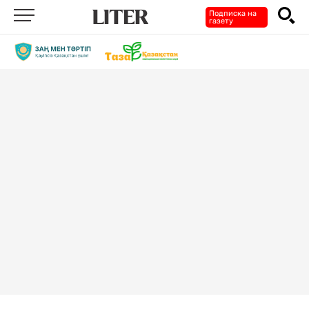
Подписка на
газету