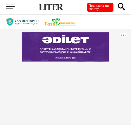
Подписка на
газету