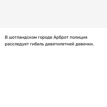
В шотландском городе Арброт полиция
расследует гибель девятилетней девочки,
которую нашли с тяжелыми травмами в
промышленной зоне, где семья разбила
палаточный лагерь. По подозрению в
убийстве ребенка задержан ее 35-летний
отец, передает
Liter.kz
со ссылкой на
The Sun
.
По данным полиции, семья из Западного
Йоркшира приехала в Арброт и разбила
палатку на территории заброшенной