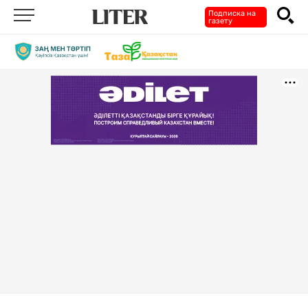
Подписка на
газету