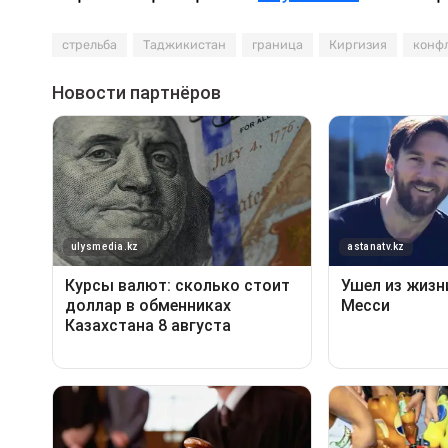
стрельба
Таджикистан
граница
Киргизия
конф