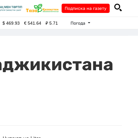
Подписка на газету
Погода
$
469.93
€
541.64
₽
5.71
Таджикистана