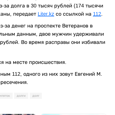
за долга в 30 тысяч рублей (174 тысячи
жаны, передает
Liter.kz
со ссылкой на
112
.
-за денег на проспекте Ветеранов в
ельным данным, двое мужчин удерживали
 рублей. Во время расправы они избивали
я на месте происшествия.
ым 112, одного из них зовут Евгений М.
пресечения.
ипяток
долги
долг