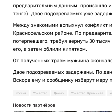
предварительным данным, произошло из-
тенге). Двое подозреваемых уже задер
Между знакомыми вспыхнул конфликт из
Красносельском районе. По предварит
потерпевшего, требуя вернуть 30 тысяч
его, а затем облили кипятком.
От полученных травм мужчина скончалс
Двое подозреваемых задержаны. По данн
Вскоре ему и сообщнику изберут меру 
Россия
Убийство
Деньги
Убийство. Криминал
к