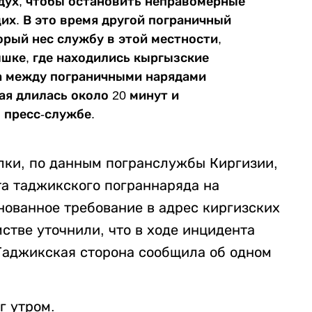
дух, чтобы остановить неправомерные
х. В это время другой пограничный
орый нес службу в этой местности,
шке, где находились кыргызские
ка между пограничными нарядами
ая длилась около 20 минут и
в пресс-службе.
лки, по данным погранслужбы Киргизии,
а таджикского пограннаряда на
нованное требование в адрес киргизских
стве уточнили, что в ходе инцидента
 Таджикская сторона сообщила об одном
г утром.