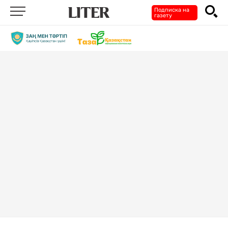
Подписка на
газету