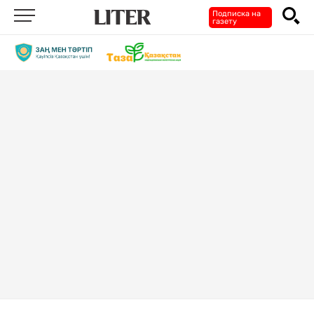
Подписка на
газету