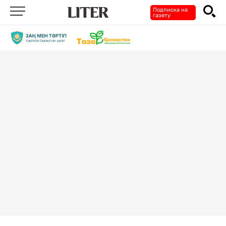
Подписка на
газету