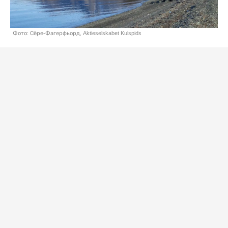
Фото: Сёре-Фагерфьорд, Aktieselskabet Kulspids