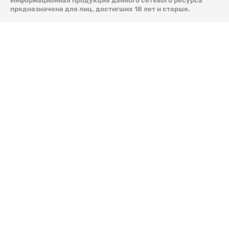
Информационная продукция данного сетевого ресурса
предназначена для лиц, достигших 18 лет и старше.
© 2026 Liter.kz. Все права защищены.
Скачать
электронную версию газеты Liter.kz № 88 от 8 авг.