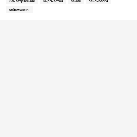
Землетрясение
Кыргызстан
земля
сейсмологи
сейсмология