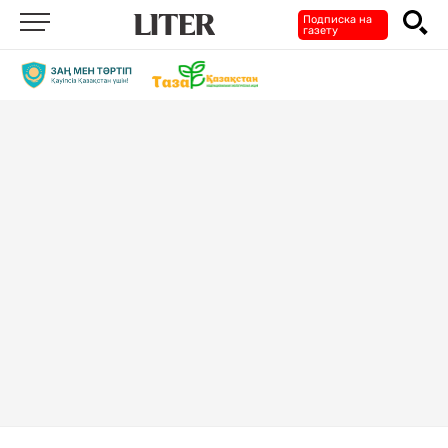
Подписка на
газету