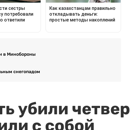
ли в Минобороны
льным снегопадом
ть убили четвер
или с собой