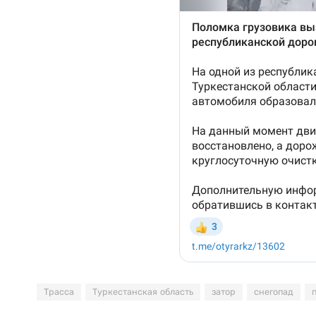
Трасса
Туркестанская область
затор
снегопад