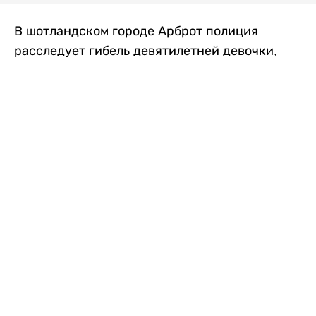
В шотландском городе Арброт полиция
расследует гибель девятилетней девочки,
которую нашли с тяжелыми травмами в
промышленной зоне, где семья разбила
палаточный лагерь. По подозрению в
убийстве ребенка задержан ее 35-летний
отец, передает
Liter.kz
со ссылкой на
The Sun
.
По данным полиции, семья из Западного
Йоркшира приехала в Арброт и разбила
палатку на территории заброшенной
промышленной зоны неподалеку от пляжа.
Вместе с родителями были двое детей.
Местные жители рассказали, что вечером в
воскресенье заметили палатку рядом с