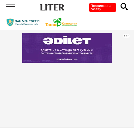
Подписка на
газету