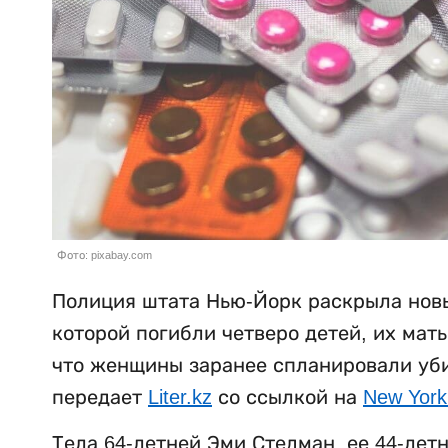
Фото: pixabay.com
Полиция штата Нью-Йорк раскрыла новы
которой погибли четверо детей, их мат
что женщины заранее спланировали убий
передает
Liter.kz
со ссылкой на
New York
Тела 64-летней Эми Стедман, ее 44-лет