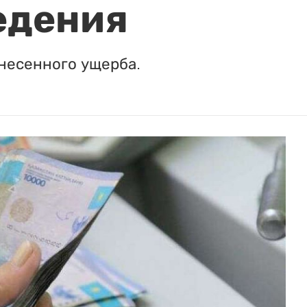
едения
несенного ущерба.