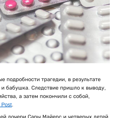
е подробности трагедии, в результате
ь и бабушка. Следствие пришло к выводу,
ства, а затем покончили с собой,
 Post
.
ней дочери Сары Майерс и четверых детей