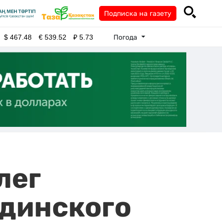
Подписка на газету
Погода
$
467.48
€
539.52
₽
5.73
лег
ндинского