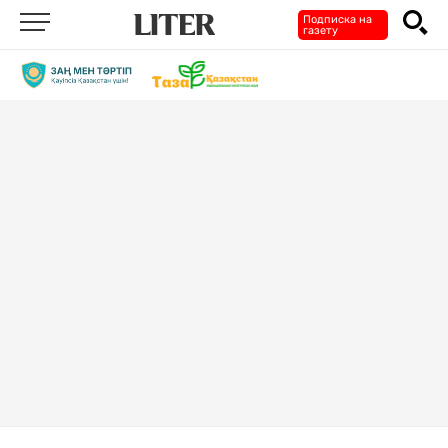
Подписка на
газету