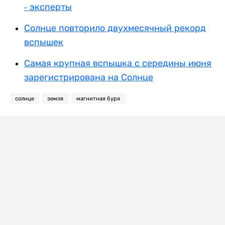
- эксперты
Солнце повторило двухмесячный рекорд
вспышек
Самая крупная вспышка с середины июня
зарегистрирована на Солнце
солнце
земля
магнитная буря