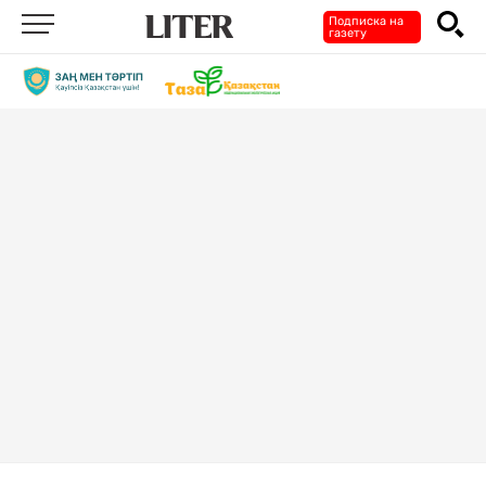
Подписка на
газету