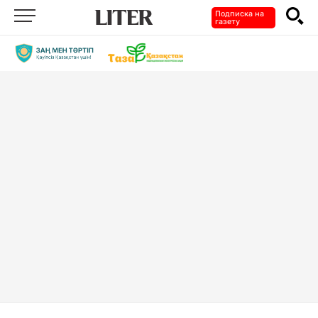
Подписка на
газету