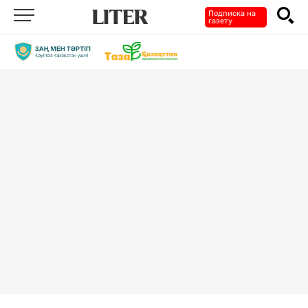
Подписка на
газету