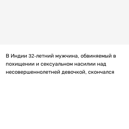
В Индии 32-летний мужчина, обвиняемый в
похищении и сексуальном насилии над
несовершеннолетней девочкой, скончался
после того, как разъяренная толпа жестоко
избила его в. Полиция сообщила об аресте
восьми человек, причастных к нападению,
передает
Liter.kz
со ссылкой на
news9live
.
Местные жители рассказали, что
обвиняемый, Мохаммад Эмроз, похитил