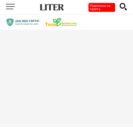
Подписка на
газету