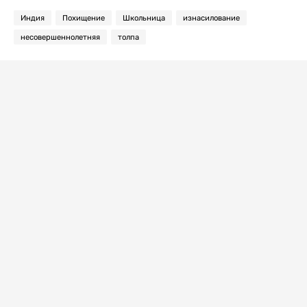
Индия
Похищение
Школьница
изнасилование
несовершеннолетняя
толпа