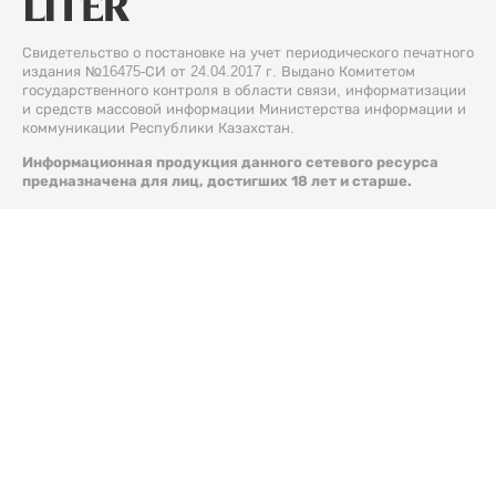
Свидетельство о постановке на учет периодического печатного
издания №16475-СИ от 24.04.2017 г. Выдано Комитетом
государственного контроля в области связи, информатизации
и средств массовой информации Министерства информации и
коммуникации Республики Казахстан.
Информационная продукция данного сетевого ресурса
предназначена для лиц, достигших 18 лет и старше.
© 2026 Liter.kz. Все права защищены.