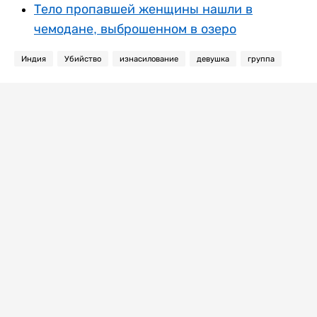
Тело пропавшей женщины нашли в
чемодане, выброшенном в озеро
Индия
Убийство
изнасилование
девушка
группа