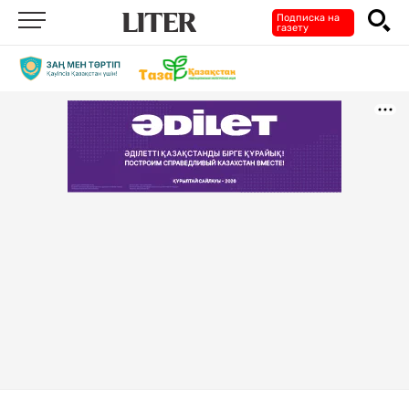
Подписка на
газету