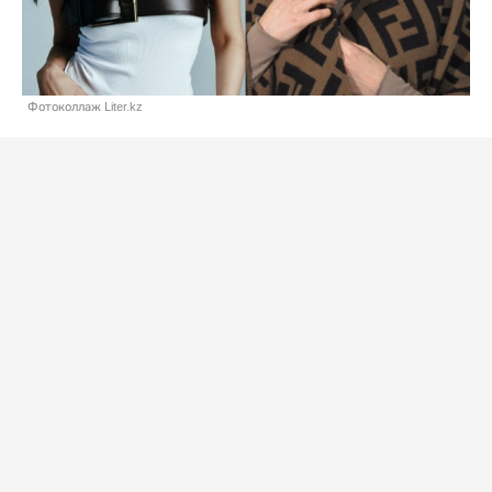
Фотоколлаж Liter.kz