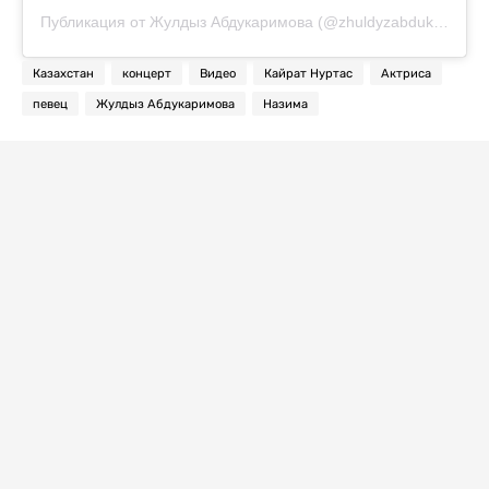
Публикация от Жулдыз Абдукаримова (@zhuldyzabdukarimovaofficial)
Казахстан
концерт
Видео
Кайрат Нуртас
Актриса
певец
Жулдыз Абдукаримова
Назима