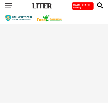
Подписка на
газету