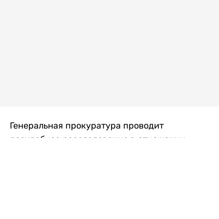
Генеральная прокуратура проводит
досудебное расследование в отношении
преступной группы, длительное время
занимавшейся экономической контрабандой
товаров из Китая в Казахстан, передает
Liter.kz
со ссылкой на Генпрокуратуру РК.
"Следствием установлено, что из 37