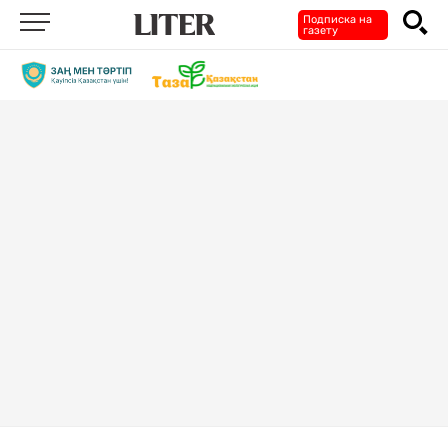
Подписка на
газету