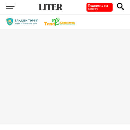
Подписка на
газету