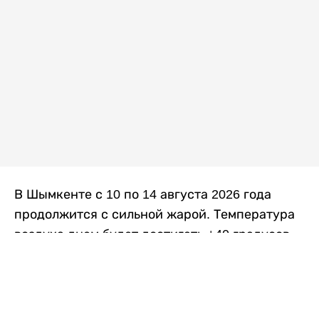
В Шымкенте с 10 по 14 августа 2026 года
продолжится с сильной жарой. Температура
воздуха днем будет достигать +40 градусов,
осадков не ожидается, передает
Liter.kz
со
ссылкой на
данные
Казгидромета.
Согласно информации синоптиков, будущая