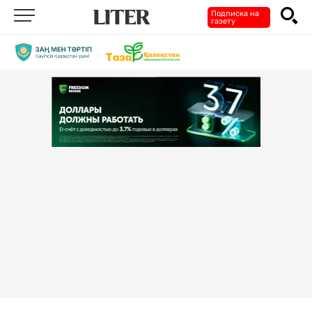
Подписка на
газету