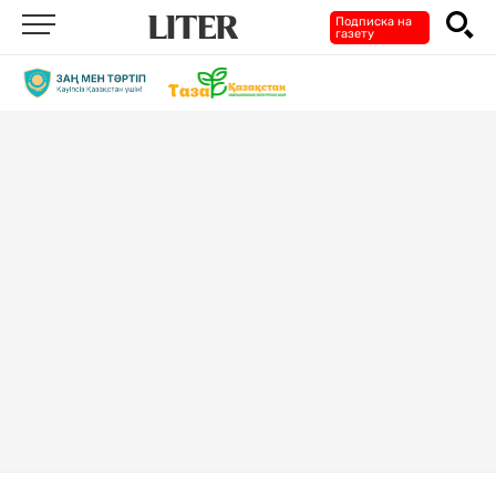
Подписка на
газету