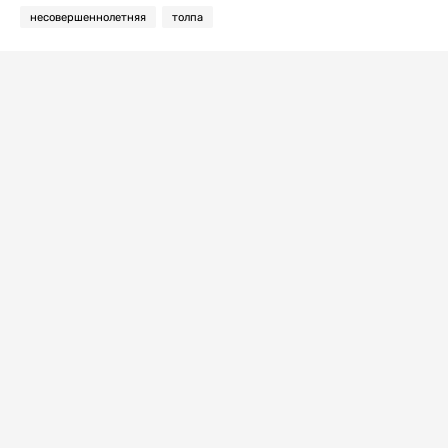
несовершеннолетняя
толпа