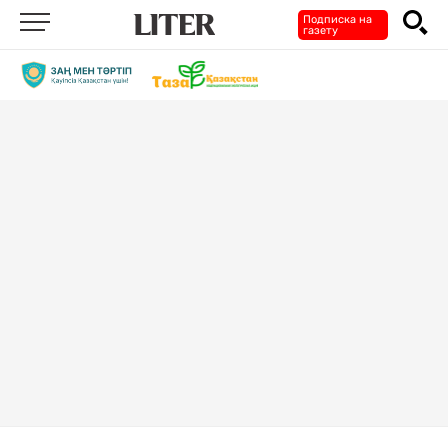
Подписка на
газету