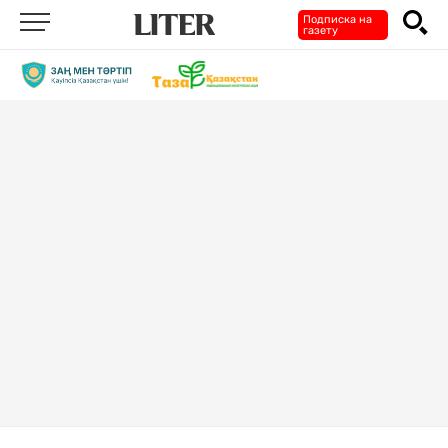
Подписка на
газету