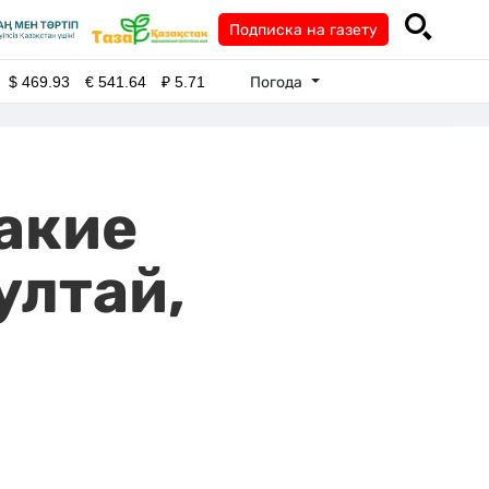
Подписка на газету
Погода
$
469.93
€
541.64
₽
5.71
какие
ултай,