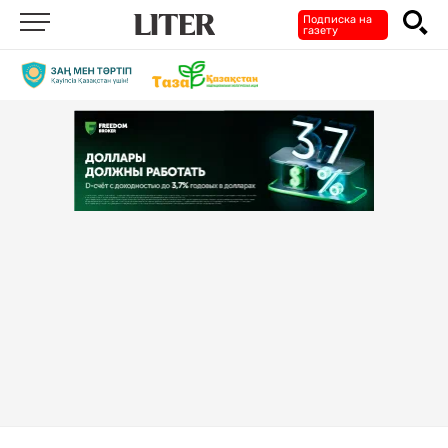
Подписка на
газету