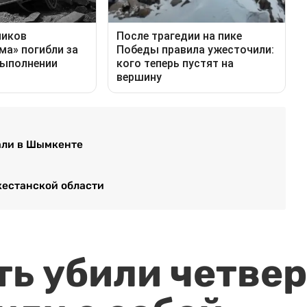
али в Шымкенте
кестанской области
ть убили четвер