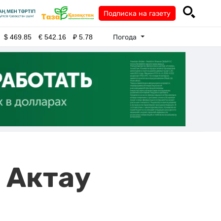
Подписка на газету
Погода
$
469.85
€
542.16
₽
5.78
 Актау