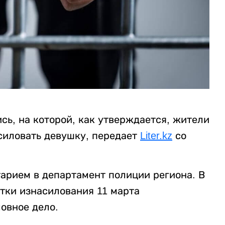
сь, на которой, как утверждается, жители
силовать девушку, передает
Liter.kz
со
нтарием в департамент полиции региона. В
тки изнасилования 11 марта
овное дело.