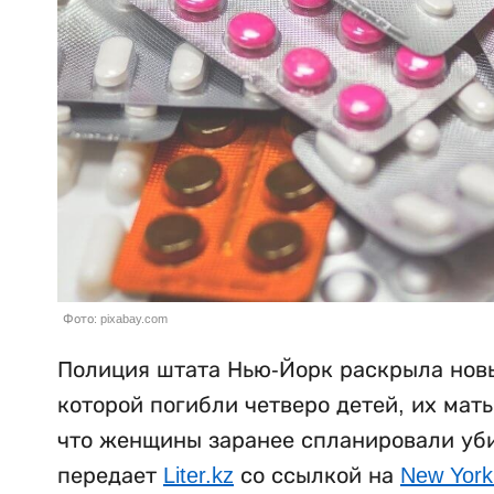
Фото: pixabay.com
Полиция штата Нью-Йорк раскрыла новы
которой погибли четверо детей, их мат
что женщины заранее спланировали убий
передает
Liter.kz
со ссылкой на
New York