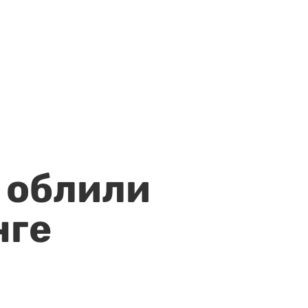
 облили
нге