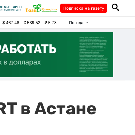
Подписка на газету
Погода
$
467.48
€
539.52
₽
5.73
RT в Астане