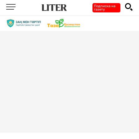
Подписка на
газету