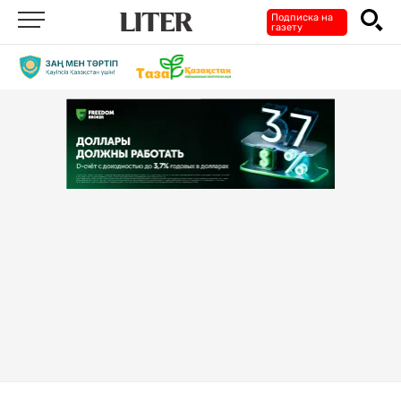
Подписка на
газету