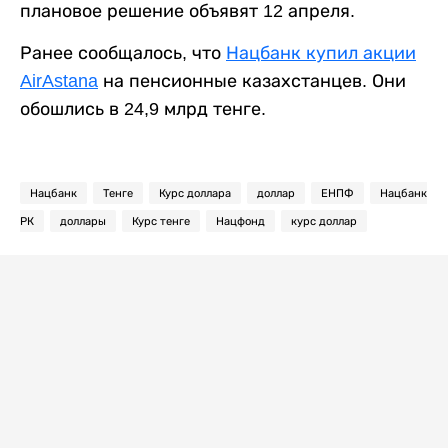
плановое решение объявят 12 апреля.
Ранее сообщалось, что
Нацбанк купил акции
AirAstana
на пенсионные казахстанцев. Они
обошлись в 24,9 млрд тенге.
Нацбанк
Тенге
Курс доллара
доллар
ЕНПФ
Нацбанк
РК
доллары
Курс тенге
Нацфонд
курс доллар