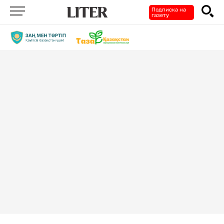
Подписка на
газету