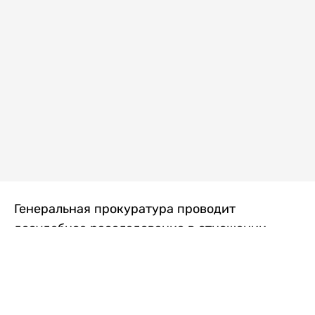
Генеральная прокуратура проводит
досудебное расследование в отношении
преступной группы, длительное время
занимавшейся экономической контрабандой
товаров из Китая в Казахстан, передает
Liter.kz
со ссылкой на Генпрокуратуру РК.