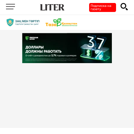
Подписка на
газету