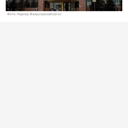
Фото: Радмир Фахрутдинов/Liter.kz