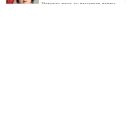
Предыдущая новость
Поездка в Тараз станет дольше: водителей
перенаправят на старый перевал
Деньги
За сколько продают и
покупают доллары в
обменниках Казахстана 6
августа
Опубликованы новые курсы обмена валют.
Сегодня, 09:08
Нэля Сулейменова