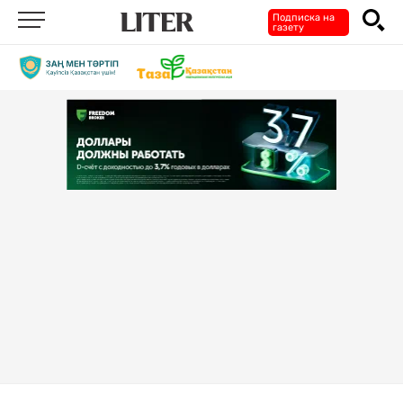
Подписка на
газету