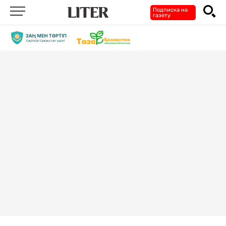
Подписка на
газету