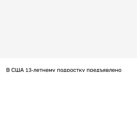
В США 13-летнему подростку предъявлено
обвинение в убийстве второй степени после
гибели его 14-летней сводной сестры. По
версии следствия, трагедия произошла
вскоре после ссоры между детьми, передает
Liter.kz
со ссылкой на
kmph.com
.
Как сообщили в полиции, девочка получила
огнестрельное ранение в голову. Она