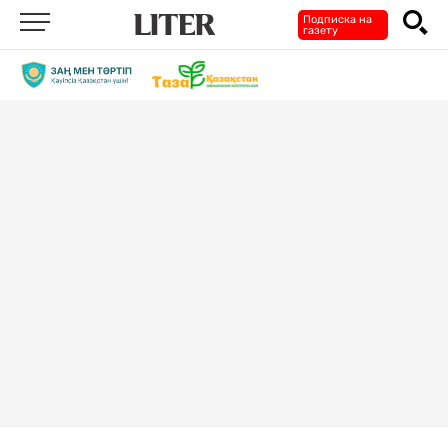
Подписка на
газету