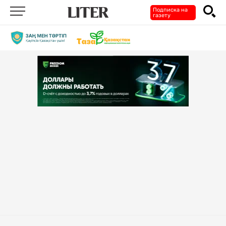
Подписка на
газету