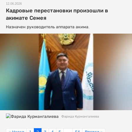
12.06.2026
Кадровые перестановки произошли в
акимате Семея
Назначен руководитель аппарата акима.
Фарида Курмангалиева
« Назад
1
2
3
4
5
…
54
Вперед »