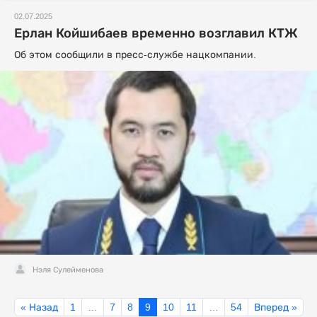
02.07.2025
Ерлан Койшибаев временно возглавил КТЖ
Об этом сообщили в пресс-службе нацкомпании.
Нэля Сулейменова
« Назад
1
…
7
8
9
10
11
…
54
Вперед »