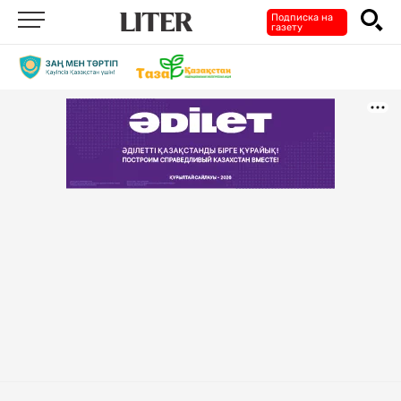
Подписка на
газету