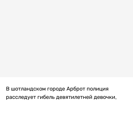
В шотландском городе Арброт полиция
расследует гибель девятилетней девочки,
которую нашли с тяжелыми травмами в
промышленной зоне, где семья разбила
палаточный лагерь. По подозрению в
убийстве ребенка задержан ее 35-летний