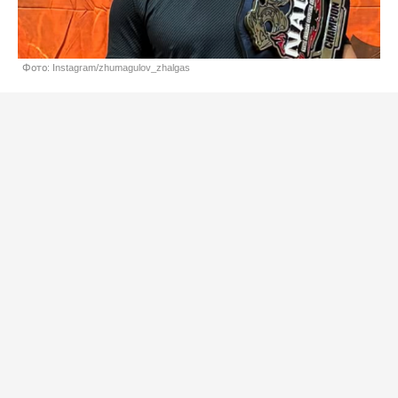
Фото: Instagram/zhumagulov_zhalgas