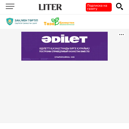
Подписка на
газету