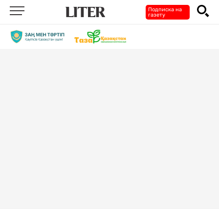
Подписка на
газету